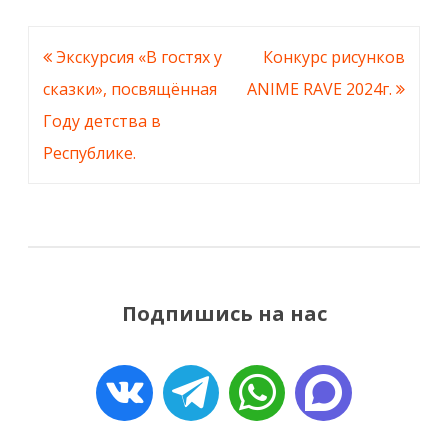
Навигация
Экскурсия «В гостях у
Конкурс рисунков
по
сказки», посвящённая
ANIME RAVE 2024г.
записям
Году детства в
Республике.
Подпишись на нас