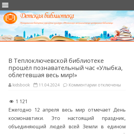
Перейти
к
содержимому
В Теплоключевской библиотеке
прошёл познавательный час «Улыбка,
облетевшая весь мир!»
к
kidsbook
11.04.2024
Комментарии
отключены
записи
В
Теплоключевской
1 121
библиотеке
прошёл
Ежегодно 12 апреля весь мир отмечает День
познавательный
час
космонавтики. Это настоящий праздник,
«Улыбка,
облетевшая
объединяющий людей всей Земли в едином
весь
мир!»