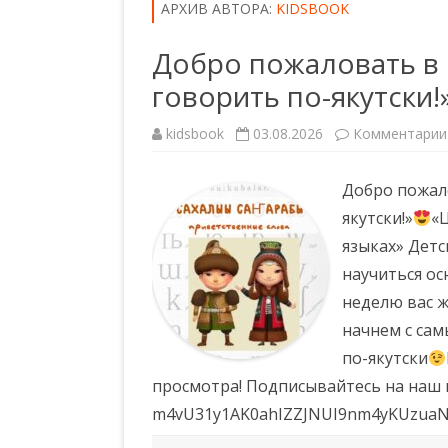
АРХИВ АВТОРА:
KIDSBOOK
РЕГИСТРАЦИЯ
Добро пожаловать в 
говорить по-якутски!
kidsbook
03.08.2026
Комментарии
Добро пожал
якутски!»
«
языках» Дет
научиться ос
неделю вас 
начнем с сам
по-якутски
просмотра! Подписывайтесь на наш ка
m4vU31y1AK0ahIZZJNUI9nm4yKUzuaN