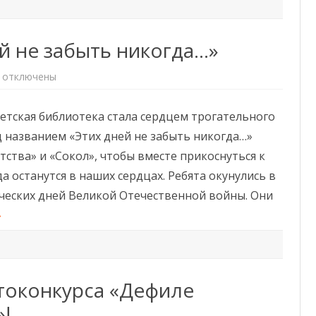
й не забыть никогда…»
к
отключены
записи
Час
памяти
етская библиотека стала сердцем трогательного
«Этих
дней
д названием «Этих дней не забыть никогда…»
не
забыть
тства» и «Сокол», чтобы вместе прикоснуться к
никогда…»
а останутся в наших сердцах. Ребята окунулись в
ических дней Великой Отечественной войны. Они
»
токонкурса «Дефиле
!