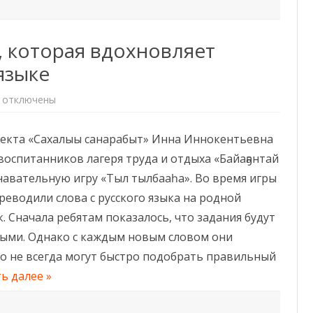
а, которая вдохновляет
языке
к
отключены
записи
«Тыл
тылбааһа»
оекта «Сахалыы санарабыт» Инна Иннокентьевна
–
игра,
воспитанников лагеря труда и отдыха «Байаҕантай
которая
вдохновляет
навательную игру «Тыл тылбааһа». Во время игры
говорить
на
реводили слова с русского языка на родной
родном
языке
к. Сначала ребятам показалось, что задания будут
тыми. Однако с каждым новым словом они
о не всегда могут быстро подобрать правильный
ь далее »