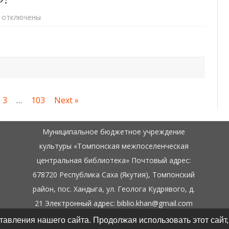
к
отключены
записи
Подведены
итоги
фотоконкурса
«Дефиле
домашних
животных»!
3
…
103
Next »
Муниципальное бюджетное учреждение
культуры «Томпонская межпоселенческая
центральная библиотека» Почтовый адрес:
678720 Республика Саха (Якутия), Томпонский
район, пос. Хандыга, ул. Геолога Кудрявого, д.
21 Электронный адрес: biblio.khan@gmail.com
Директор Колодезникова Елена Гаврильевна
авления нашего сайта. Продолжая использовать этот сайт,