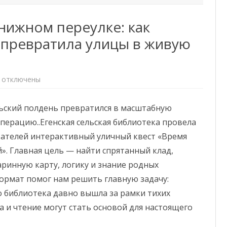
нижном переулке: как
 превратила улицы в живую
к
отключены
записи
Остров
сокровищ
ьский полдень превратился в масштабную
в
книжном
ерацию..Егенская сельская библиотека провела
переулке:
как
тателей интерактивный уличный квест «Время
сельская
библиотека
. Главная цель — найти спрятанный клад,
превратила
улицы
аринную карту, логику и знание родных
в
живую
ормат помог нам решить главную задачу:
карту
приключений.
о библиотека давно вышла за рамки тихих
а и чтение могут стать основой для настоящего