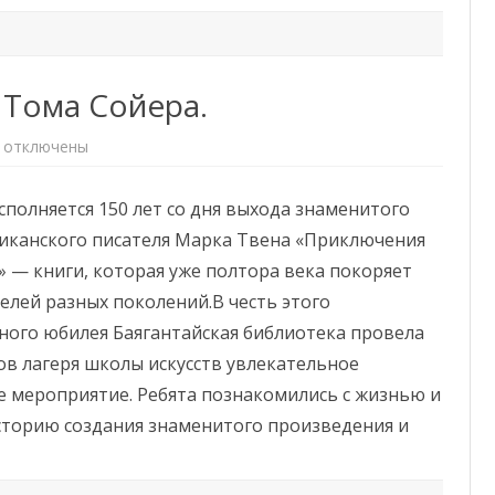
 Тома Сойера.
к
отключены
записи
В
мире
исполняется 150 лет со дня выхода знаменитого
приключений
Тома
иканского писателя Марка Твена «Приключения
Сойера.
 — книги, которая уже полтора века покоряет
елей разных поколений.В честь этого
ного юбилея Баягантайская библиотека провела
ов лагеря школы искусств увлекательное
е мероприятие. Ребята познакомились с жизнью и
сторию создания знаменитого произведения и