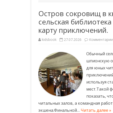
Остров сокровищ в к
сельская библиотека
карту приключений.
kidsbook
27.07.2026
Комментарии
Обычный сел
шпионскую оп
для юных чи
приключений»
используя ст
мест.Такой ф
показать, чт
читальных залов, а командная работ
экшена.Финальной…
Читать далее »