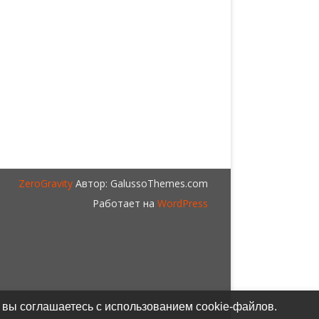
ZeroGravity
Автор: GalussoThemes.com
Работает на
WordPress
 вы соглашаетесь с использованием cookie-файлов.