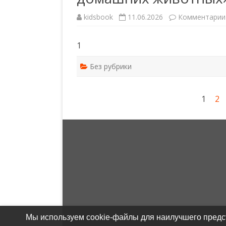
kidsbook
11.06.2026
Комментарии
1
Без рубрики
Пагинация
1
2
записей
Мы используем cookie-файлы для наилучшего предст