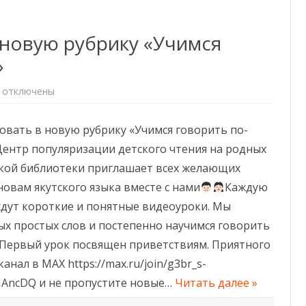
ДОКУМЕНТЫ ПО
ГРОМКИЕ ЧТЕНИЯ
новую рубрику «Учимся
ПРОТИВОДЕЙСТВИЮ
КОРРУПЦИИ
»
к
отключены
записи
Добро
пожаловать
овать в новую рубрику «Учимся говорить по-
в
новую
Центр популяризации детского чтения на родных
рубрику
«Учимся
ской библиотеки приглашает всех желающих
говорить
по-
новам якутского языка вместе с нами
якутски!»
Каждую
ждут короткие и понятные видеоуроки. Мы
ых простых слов и постепенно научимся говорить
Первый урок посвящен приветствиям. Приятного
нал в МАХ https://max.ru/join/g3br_s-
AncDQ и не пропустите новые…
Читать далее »