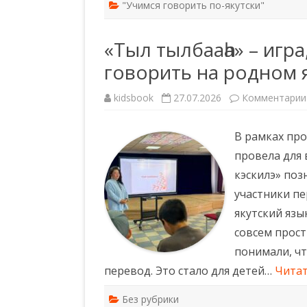
"Учимся говорить по-якутски"
«Тыл тылбааһа» – игр
говорить на родном 
kidsbook
27.07.2026
Комментарии
В рамках пр
провела для 
кэскилэ» поз
участники пе
якутский язы
совсем прос
понимали, чт
перевод. Это стало для детей…
Читат
Без рубрики