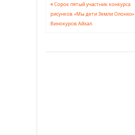
Навигация
Сорок пятый участник конкурса
по
рисунков «Мы дети Земли Олонхо»
записям
Винокуров Айхал.