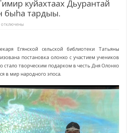
имир куйахтаах Дьурантай
н быһа тардыы.
ДОКУМЕНТЫ ПО
ГРОМКИЕ ЧТЕНИЯ
ПРОТИВОДЕЙСТВИЮ
к
отключены
КОРРУПЦИИ
записи
Афанасий
Федоров
«Тимир
куйахтаах
екаря Егянской сельской библиотеки Татьяны
Дьурантай
бухатыыр»
изована постановка олонхо с участием учеников
олоҥхоттон
быһа
то стало творческим подарком в честь Дня Олонхо
тардыы.
ся в мир народного эпоса.