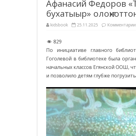
Афанасий Федоров «Т
бухатыыр» олоҥхотто
РЕГИСТРАЦИЯ
kidsbook
25.11.2025
Комментарии
829
По инициативе главного библиот
Гоголевой в библиотеке была орган
начальных классов Егянской ООШ, ч
и позволило детям глубже погрузить