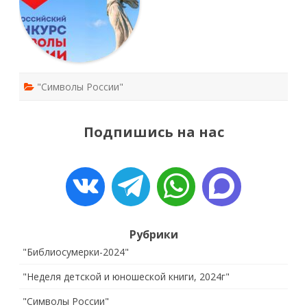
к
победе»
категория
10-
12
лет.
"Символы России"
Подпишись на нас
Рубрики
"Библиосумерки-2024"
"Неделя детской и юношеской книги, 2024г"
"Символы России"