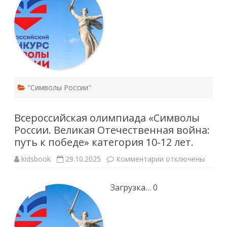
Отечественная
война:
путь
к
победе.
Категория
13-
16
лет.
"Символы России"
Всероссийская олимпиада «Символы
России. Великая Отечественная война:
путь к победе» категория 10-12 лет.
к
kidsbook
29.10.2025
Комментарии
отключены
записи
Всероссийская
олимпиада
Загрузка… 0
«Символы
России.
Великая
Отечественная
война:
путь