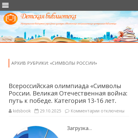
Перейти
к
содержимому
АРХИВ РУБРИКИ:
«СИМВОЛЫ РОССИИ»
Всероссийская олимпиада «Символы
России. Великая Отечественная война:
путь к победе. Категория 13-16 лет.
к
kidsbook
29.10.2025
Комментарии
отключены
записи
Всероссийская
олимпиада
Загрузка…
«Символы
России.
Великая