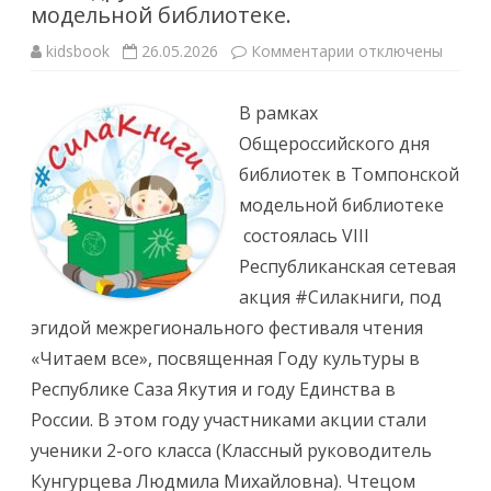
модельной библиотеке.
к
kidsbook
26.05.2026
Комментарии
отключены
записи
Республиканская
акция
В рамках
«Сила
книги:
Общероссийского дня
Мост
дружбы»
библиотек в Томпонской
в
Томпонской
модельной библиотеке
модельной
библиотеке.
состоялась VIII
Республиканская сетевая
акция #Силакниги, под
эгидой межрегионального фестиваля чтения
«Читаем все», посвященная Году культуры в
Республике Саза Якутия и году Единства в
России. В этом году участниками акции стали
ученики 2-ого класса (Классный руководитель
Кунгурцева Людмила Михайловна). Чтецом