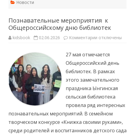
Новости
Познавательные мероприятия к
Общероссийскому дню библиотек
к
kidsbook
02.06.2026
Комментарии
отключены
записи
Познавательные
мероприятия
27 мая отмечается
к
Общероссийском
Общероссийский день
дню
библиотек
библиотек. В рамках
этого замечательного
праздника Ынгинская
сельская библиотека
провела ряд интересных
познавательных мероприятий. В семейном
творческом конкурсе «Книжка своими руками»,
среди родителей и воспитанников детского сада