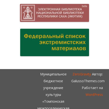
Муниципальное
ZeroGravity
Автор:
бюджетное
GalussoThemes.com
учреждение
Работает на
культуры
WordPress
«Томпонская
межпоселенческая