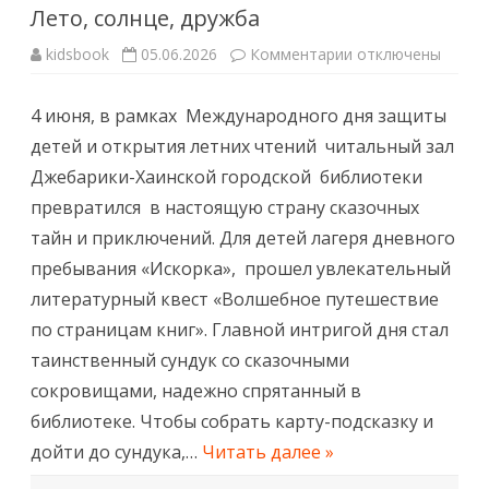
Лето, солнце, дружба
к
kidsbook
05.06.2026
Комментарии
отключены
записи
Лето,
солнце,
4 июня, в рамках Международного дня защиты
дружба
детей и открытия летних чтений читальный зал
Джебарики-Хаинской городской библиотеки
превратился в настоящую страну сказочных
тайн и приключений. Для детей лагеря дневного
пребывания «Искорка», прошел увлекательный
литературный квест «Волшебное путешествие
по страницам книг». Главной интригой дня стал
таинственный сундук со сказочными
сокровищами, надежно спрятанный в
библиотеке. Чтобы собрать карту-подсказку и
дойти до сундука,…
Читать далее »