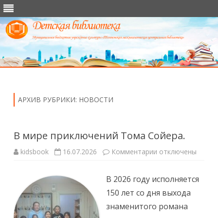
Перейти
к
содержимому
АРХИВ РУБРИКИ:
НОВОСТИ
В мире приключений Тома Сойера.
к
kidsbook
16.07.2026
Комментарии
отключены
записи
В
мире
В 2026 году исполняется
приключений
Тома
150 лет со дня выхода
Сойера.
знаменитого романа