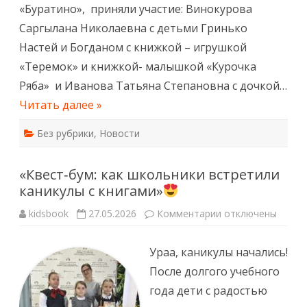
«Буратино», приняли участие: Винокурова
Саргылана Николаевна с детьми Гринько
Настей и Богданом с книжкой – игрушкой
«Теремок» и книжкой- малышкой «Курочка
Ряба» и Иванова Татьяна Степановна с дочкой…
Читать далее »
Без рубрики
,
Новости
«Квест‑бум: как школьники встретили
каникулы с книгами»
к
kidsbook
27.05.2026
Комментарии
отключены
записи
«Квест‑бум: как ш
книгами»
Ураа, каникулы начались!
После долгого учебного
года дети с радостью