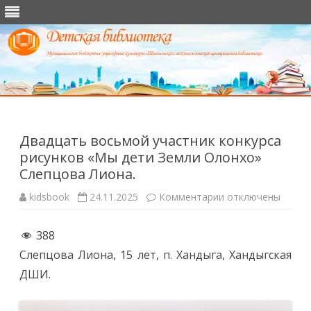
Перейти
к
содержимому
Двадцать восьмой участник конкурса
рисунков «Мы дети Земли Олонхо»
Слепцова Лиона.
к
kidsbook
24.11.2025
Комментарии
отключены
записи
Двадцать
восьмой
388
участник
конкурса
Слепцова Лиона, 15 лет, п. Хандыга, Хандыгская
рисунков
«Мы
ДШИ.
дети
Земли
Олонхо»
Слепцова