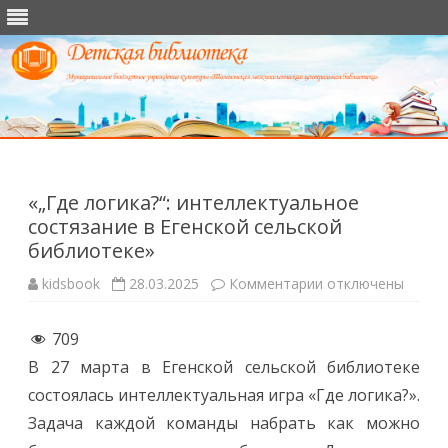
Перейти
к
содержимому
«„Где логика?“: интеллектуальное
состязание в Егенской сельской
библиотеке»
к
kidsbook
28.03.2025
Комментарии
отключены
записи
«„Где
логика?“:
709
интеллектуально
состязание
В 27 марта в Егенской сельской библиотеке
в
Егенской
состоялась интеллектуальная игра «Где логика?».
сельской
библиотеке»
Задача каждой команды набрать как можно