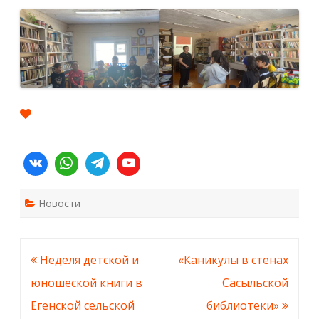
Новости
Навигация
Неделя детской и
«Каникулы в стенах
по
юношеской книги в
Сасыльской
записям
Егенской сельской
библиотеки»