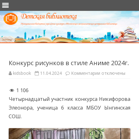
Перейти
к
содержимому
Конкурс рисунков в стиле Аниме 2024г.
к
kidsbook
11.04.2024
Комментарии
отключены
записи
Конкурс
рисунков
1 106
в
стиле
Четырнадцатый участник конкурса Никифорова
Аниме
2024г.
Элеонора, ученица 6 класса МБОУ Ынгинская
СОШ.