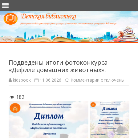
Перейти
к
содержимому
Подведены итоги фотоконкурса
«Дефиле домашних животных»!
к
kidsbook
11.06.2026
Комментарии
отключены
записи
Подведены
итоги
182
фотоконкурса
«Дефиле
домашних
животных»!