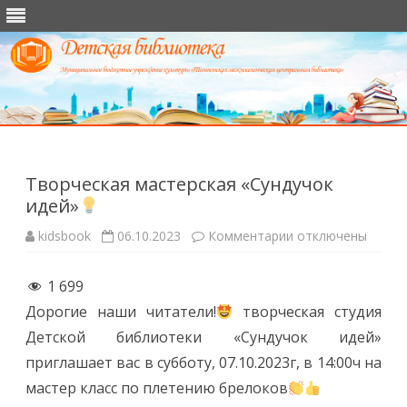
Перейти
к
содержимому
Творческая мастерская «Сундучок
идей»
к
kidsbook
06.10.2023
Комментарии
отключены
записи
Творческая
мастерская
1 699
«Сундучок
идей»
Дорогие наши читатели!
творческая студия
Детской библиотеки «Сундучок идей»
приглашает вас в субботу, 07.10.2023г, в 14:00ч на
мастер класс по плетению брелоков