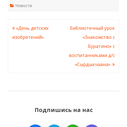
Новости
Навигация
«День детских
Библиотечный урок
по
изобретений»
«Знакомство с
записям
Буратино» с
воспитанниками д/с
«Сырдыкчаана».
Подпишись на нас