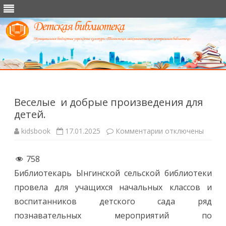
Перейти
к
содержимому
Веселые и добрые произведения для
детей.
к
kidsbook
17.01.2025
Комментарии
отключены
записи
Веселые
и
758
добрые
произведения
Библиотекарь Ынгинской сельской библиотеки
для
детей.
провела для учащихся начальных классов и
воспитанников детского сада ряд
познавательных мероприятий по