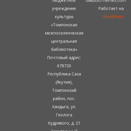
бюджетное
GalussoThemes.com
учреждение
Работает на
культуры
WordPress
«Томпонская
межпоселенческая
центральная
библиотека»
Почтовый адрес:
678720
Республика Саха
(Якутия),
Томпонский
район, пос.
Хандыга, ул.
Геолога
Кудрявого, д. 21