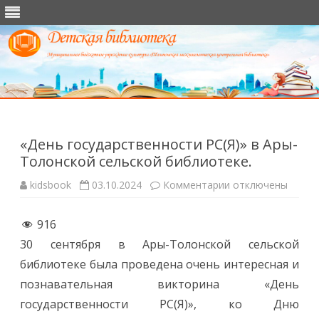
Перейти
к
содержимому
«День государственности РС(Я)» в Ары-
Толонской сельской библиотеке.
к
kidsbook
03.10.2024
Комментарии
отключены
записи
«День
государственност
916
РС(Я)»
в
30 сентября в Ары-Толонской сельской
Ары-
Толонской
библиотеке была проведена очень интересная и
сельской
библиотеке.
познавательная викторина «День
государственности РС(Я)», ко Дню