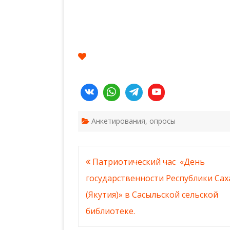
Анкетирования, опросы
Навигация
Патриотический час «День
по
государственности Республики Сах
записям
(Якутия)» в Сасыльской сельской
библиотеке.