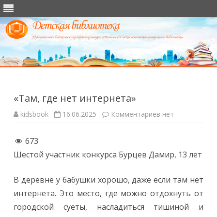
Перейти
к
содержимому
«Там, где нет интернета»
к
kidsbook
16.06.2025
Комментариев
нет
записи
«Там,
где
673
нет
интернета»
Шестой участник конкурса Бурцев Дамир, 13 лет
В деревне у бабушки хорошо, даже если там нет
интернета. Это место, где можно отдохнуть от
городской суеты, насладиться тишиной и