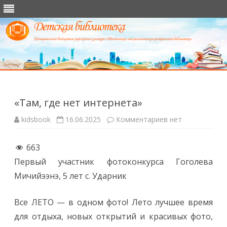
Перейти
к
содержимому
«Там, где нет интернета»
к
kidsbook
16.06.2025
Комментариев
нет
записи
«Там,
где
663
нет
интернета»
Первый участник фотоконкурса Гоголева
Мичийээнэ, 5 лет с. Ударник
Все ЛЕТО — в одном фото! Лето лучшее время
для отдыха, новых открытий и красивых фото,